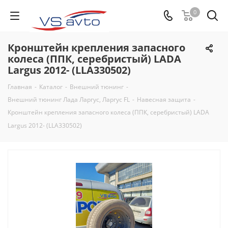
0
Кронштейн крепления запасного
колеса (ППК, серебристый) LADA
Largus 2012- (LLA330502)
Главная
-
Каталог
-
Внешний тюнинг
-
Внешний тюнинг Лада Ларгус, Ларгус FL
-
Навесная защита
-
Кронштейн крепления запасного колеса (ППК, серебристый) LADA
Largus 2012- (LLA330502)