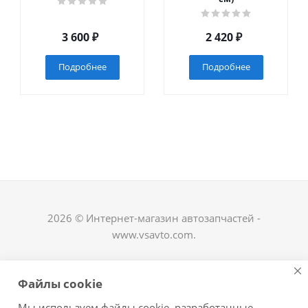
3 600
₽
2 420
₽
Подробнее
Подробнее
2026 © Интернет-магазин автозапчастей -
www.vsavto.com.
Наши контакты
Файлы cookie
+7 (8482) 622-122
Мы используем файлы cookie, разработанные
avtovs@yandex.ru