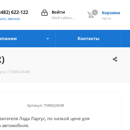
8482) 622-122
Войти
Корзина
0
0
Мой кабинет
пуста
зать звонок
мпании
Контакты
)
ргус (758902454R)
Артикул:
758902454R
вигателя Лада Ларгус, по низкой цене для
 автомобиля.