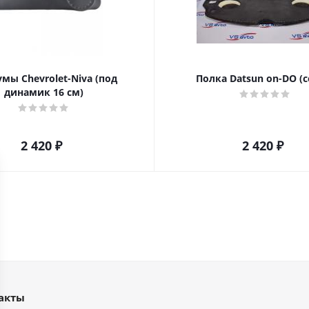
мы Chevrolet-Niva (под
Полка Datsun on-DO (с
динамик 16 см)
2 420
₽
2 420
₽
акты