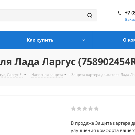
+7 (
Зака
Как купить
О ко
я Лада Ларгус (758902454R
с, Ларгус FL
-
Навесная защита
-
Защита картера двигателя Лада Ла
В продаже Защита картера д
улучшения комфорта вашего