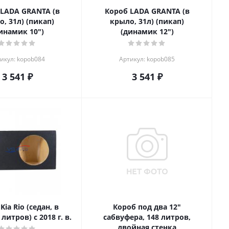
 LADA GRANTA (в
Короб LADA GRANTA (в
, 31л) (пикап)
крыло, 31л) (пикап)
инамик 10")
(динамик 12")
икул: kopob084
Артикул: kopob085
3 541
₽
3 541
₽
Kia Rio (седан, в
Короб под два 12"
литров) с 2018 г. в.
сабвуфера, 148 литров,
двойная стенка