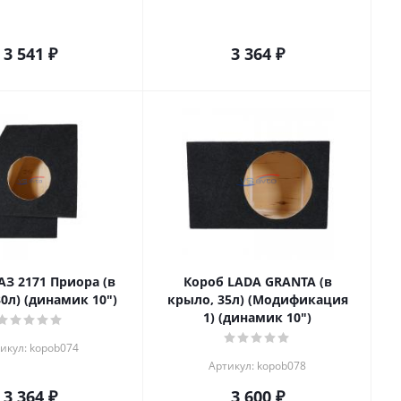
3 541
₽
3 364
₽
АЗ 2171 Приора (в
Короб LADA GRANTA (в
0л) (динамик 10")
крыло, 35л) (Модификация
1) (динамик 10")
икул: kopob074
Артикул: kopob078
3 364
₽
3 600
₽