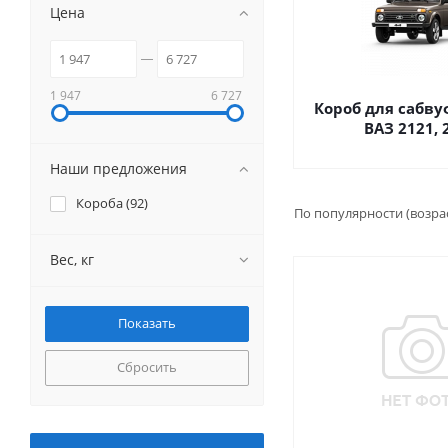
Цена
1 947
6 727
Короб для сабву
ВАЗ 2121, 
Наши предложения
Короба (
92
)
По популярности (возра
Вес, кг
Сбросить