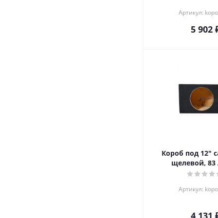
Артикул: kop
5 902
Короб под 12" 
щелевой, 83
Артикул: kop
4 131