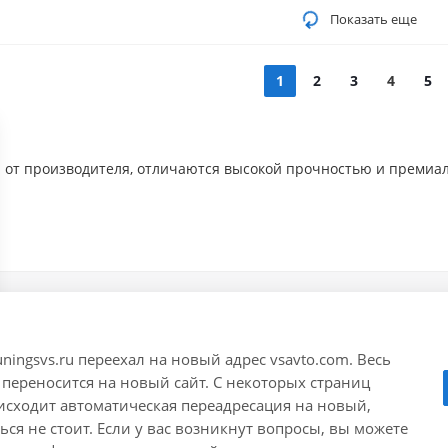
Показать еще
1
2
3
4
5
а от производителя, отличаются высокой прочностью и премиа
акты
ningsvs.ru переехал на новый адрес vsavto.com. Весь
2) 622-122
г. Тольятти, ул. Офицерс
 переносится на новый сайт. С некоторых страниц
ГСК "Пламя", 4 этаж, оф
оисходит автоматическая переадресация на новый,
yandex.ru
ся не стоит. Если у вас возникнут вопросы, вы можете