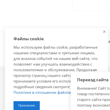
Файлы cookie
Короба для сабвуфер
Мы используем файлы cookie, разработанные
нашими специалистами и третьими лицами,
для анализа событий на нашем веб-сайте, что
позволяет нам улучшать взаимодействие с
пользователями и обслуживание. Продолжая
просмотр страниц нашего сайта, вы
Переезд сайта
Наши конт
2026 © Интернет-магазин
принимаете условия его использования. Более
автозапчастей - www.vsavto.com.
подробные сведения смотрите в нашей
Внимание! Сайт tu
+7 (848
Политике в отношении файлов Cookie
.
товар постепенно
старого сайта пр
avtovs@
поэтому волновать
Принимаю