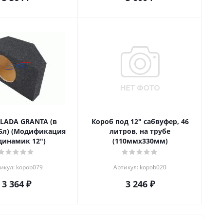
 LADA GRANTA (в
Короб под 12" сабвуфер, 46
5л) (Модификация
литров, на трубе
(динамик 12")
(110ммх330мм)
икул: kopob079
Артикул: kopob020
3 364
₽
3 246
₽