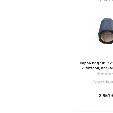
Короб под 10", 12
29литров, вось
Артикул: kop
2 951