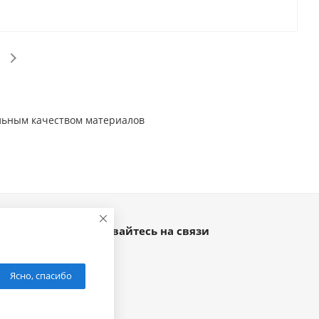
льным качеством материалов
Оставайтесь на связи
кая 14,
Ясно, спасибо
ис 476