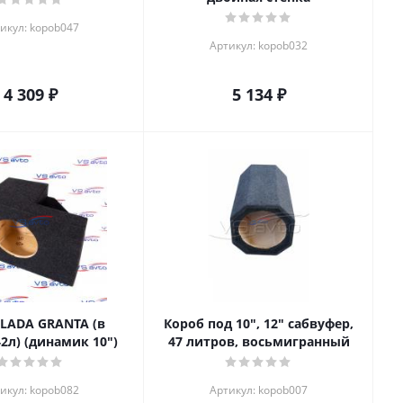
икул: kopob047
Артикул: kopob032
4 309
₽
5 134
₽
 LADA GRANTA (в
Короб под 10", 12" сабвуфер,
2л) (динамик 10")
47 литров, восьмигранный
икул: kopob082
Артикул: kopob007