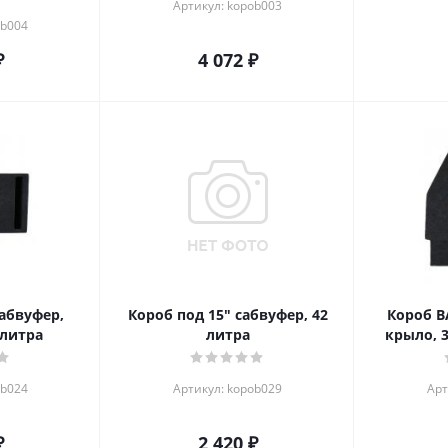
Артикул: kopob003
ob004
₽
4 072
₽
сабвуфер,
Короб под 15" сабвуфер, 42
Короб В
 литра
литра
крыло, 3
ob024
Артикул: kopob029
Арт
₽
2 420
₽