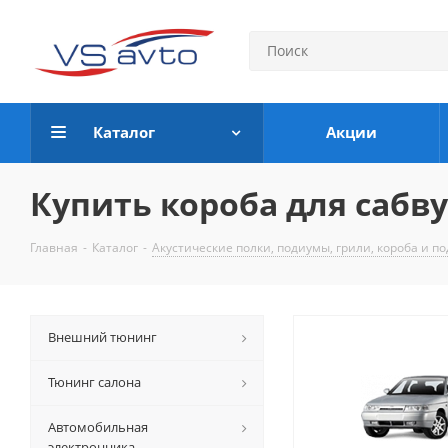
Каталог
Акции
Купить короба для сабв
Главная
-
Каталог
-
Акустические полки, подиумы, грили, короба и п
Внешний тюнинг
Тюнинг салона
Автомобильная
электронника