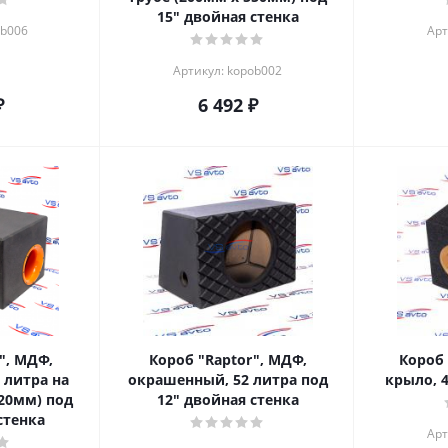
15" двойная стенка
ob006
Арт
Артикул: kopob002
₽
6 492
₽
", МДФ,
Короб "Raptor", МДФ,
Короб
 литра на
окрашенный, 52 литра под
крыло, 4
520мм) под
12" двойная стенка
стенка
Арт