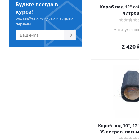
Будьте всегда в
Короб под 12" са
курсе!
литро
Узнавайте о скидках и акциях
первым
Артикул: kop
2 420
Короб под 10", 12
35 литров, вось