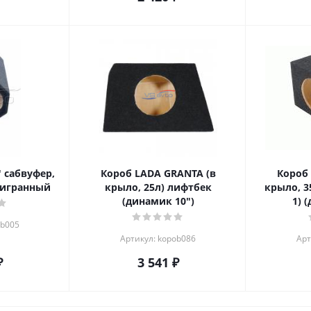
" сабвуфер,
Короб LADA GRANTA (в
Короб
мигранный
крыло, 25л) лифтбек
крыло, 3
(динамик 10")
1) 
ob005
Артикул: kopob086
Арт
₽
3 541
₽