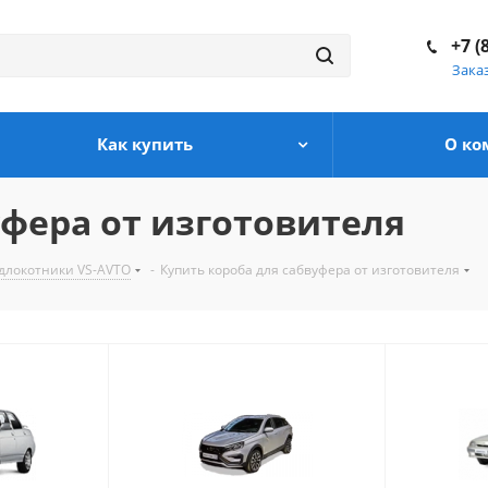
+7 (
Зака
Как купить
О ко
уфера от изготовителя
одлокотники VS-AVTO
-
Купить короба для сабвуфера от изготовителя