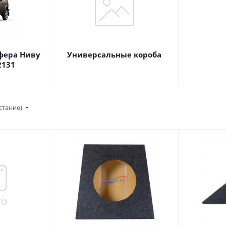
фера Ниву
Универсальные короба
2131
стание)