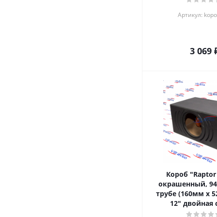
Артикул: kop
3 069
Короб "Raptor
окрашенный, 94
трубе (160мм х 
12" двойная 