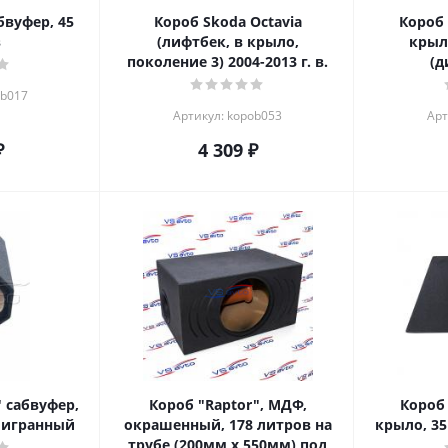
бвуфер, 45
Короб Skoda Octavia
Короб
в
(лифтбек, в крыло,
крыло
поколение 3) 2004-2013 г. в.
(д
ob017
Артикул: kopob053
Арт
₽
4 309
₽
" сабвуфер,
Короб "Raptor", МДФ,
Короб 
мигранный
окрашенный, 178 литров на
крыло, 35 
трубе (200мм х 550мм) под