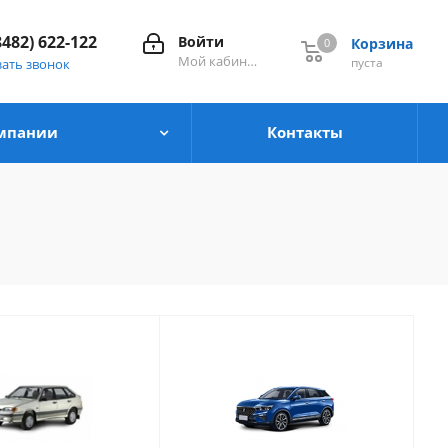
8482) 622-122
Войти
Корзина
0
0
Мой кабинет
пуста
зать звонок
мпании
Контакты