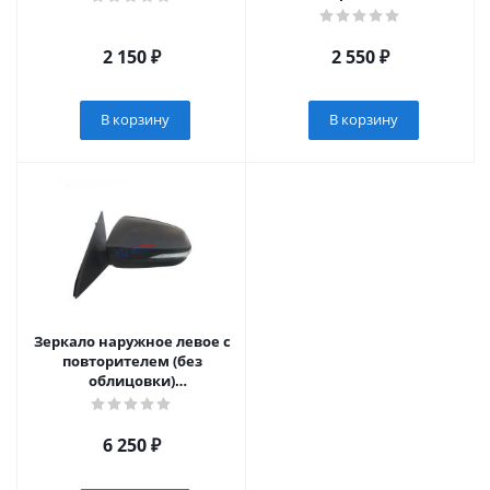
2 150
₽
2 550
₽
В корзину
В корзину
Зеркало наружное левое с
повторителем (без
облицовки)
(электропривод) Лада
Веста
6 250
₽