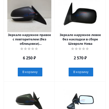
Зеркало наружное правое
Зеркало наружное левое
с повторителем (без
без накладки в сборе
облицовки)
Шевроле Нива
(электропривод) Лада
Веста
6 250
₽
2 570
₽
В корзину
В корзину