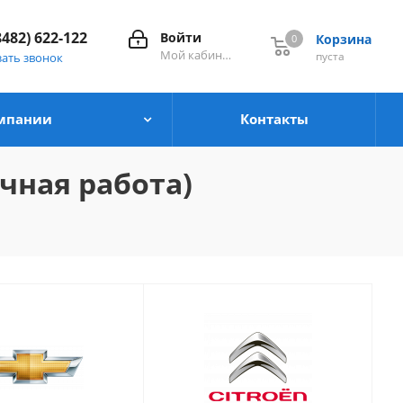
8482) 622-122
Войти
Корзина
0
0
Мой кабинет
пуста
зать звонок
мпании
Контакты
чная работа)