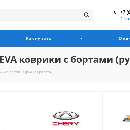
+7 (
Зака
Как купить
О ко
A коврики с бортами (ру
и с бортами (ручная работа)