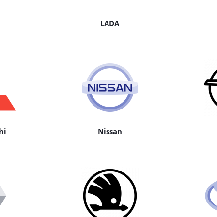
LADA
hi
Nissan