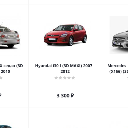
IX седан (3D
Hyundai i30 I (3D MAXI) 2007 -
Mercedes-
 2010
2012
(X156) (3
₽
3 300
₽