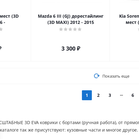
 мест (3D
Mazda 6 III (GJ) дорестайлинг
Kia Sore
6 -
(3D MAXI) 2012 - 2015
мест 
₽
3 300
₽
Показать еще
1
2
3
6
ТАБНЫЕ 3D EVA коврики с бортами (ручная работа), от прямо
каталоге так же присутствуют: кузовные части и многое друго