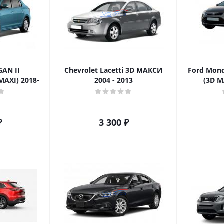
AN II
Chevrolet Lacetti 3D МАКСИ
Ford Mon
AXI) 2018-
2004 - 2013
(3D M
₽
3 300
₽