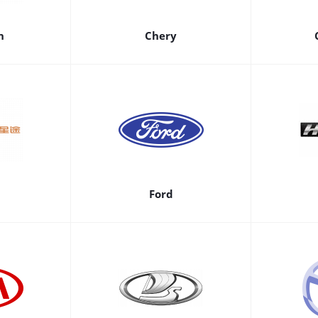
n
Chery
Ford