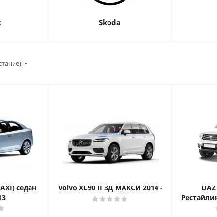
t
Skoda
стание)
MAXI) седан
Volvo XC90 II 3Д МАКСИ 2014 -
UAZ 
13
Рестайлин