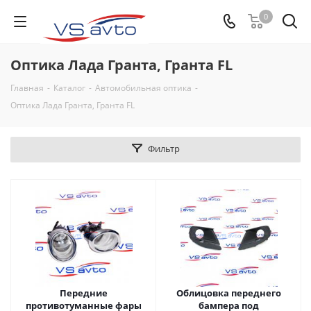
0
Оптика Лада Гранта, Гранта FL
Главная
-
Каталог
-
Автомобильная оптика
-
Оптика Лада Гранта, Гранта FL
Фильтр
Передние
Облицовка переднего
противотуманные фары
бампера под