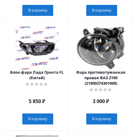
В корзину
В корзину
Блок-фара Лада Гранта FL
Фара противотуманная
(Китай)
правая ВАЗ 2190
(21900374301000)
5 850
₽
3 000
₽
В корзину
В корзину