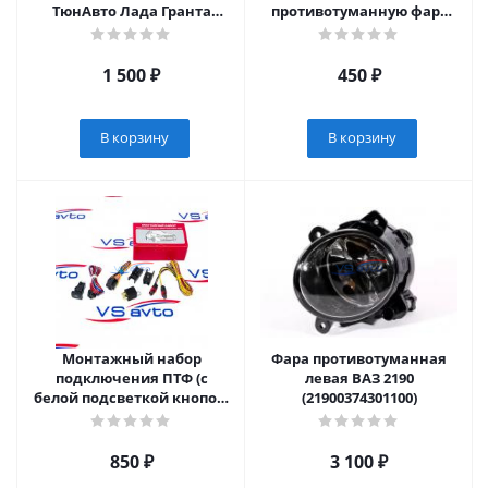
ТюнАвто Лада Гранта
противотуманную фару
(2011-2014 г.в.)
правая/левая Lada Granta
FL (8450100966/8450100967)
1 500
₽
450
₽
В корзину
В корзину
Монтажный набор
Фара противотуманная
подключения ПТФ (с
левая ВАЗ 2190
белой подсветкой кнопок)
(21900374301100)
Лада Гранта FL
850
₽
3 100
₽