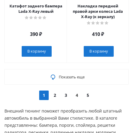
Катафот заднего бампера
Накладка передней
Lada X-Ray левый
правой арки колеса Lada
X-Ray (к зеркалу)
390
₽
410
₽
В корзину
В корзину
Показать еще
1
2
3
4
5
Внешний тюнинг поможет преобразить любой штатный
автомобиль в выбранной Вами стилистике. В каталоге
представленны: бампера, пороги, спойлера, решетки
радиатора, реснички, различные накладки, молдинги,