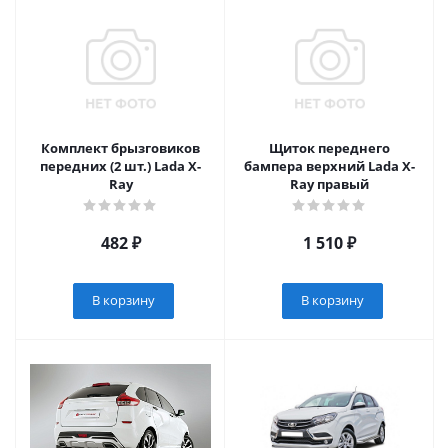
Комплект брызговиков
Щиток переднего
передних (2 шт.) Lada X-
бампера верхний Lada X-
Ray
Ray правый
482
₽
1 510
₽
В корзину
В корзину