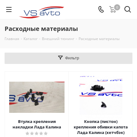
0
Расходные материалы
Главная
-
Каталог
-
Внешний тюнинг
-
Расходные материалы
Фильтр
Втулка крепления
Кнопка (пистон)
накладки Лада Калина
крепления обивки капота
Лада Калина (хетчбэк)