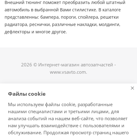
Внешний тюнинг поможет преобразить любой штатный
автомобиль в выбранной Вами стилистике. В каталоге
представленны: бампера, пороги, спойлера, решетки
радиатора, реснички, различные накладки, молдинги,
дефлекторы и многое другое. ​
2026 © Интернет-магазин автозапчастей -
www.vsavto.com.
Наши контакты
Файлы cookie
+7 (8482) 622-122
Мы используем файлы cookie, разработанные
avtovs@yandex.ru
нашими специалистами и третьими лицами, для
анализа событий на нашем веб-сайте, что позволяет
г. Тольятти, ул. Офицерская 14, ГСК "Пламя", 4
нам улучшать взаимодействие с пользователями и
этаж, офис 476
обслуживание. Продолжая просмотр страниц нашего