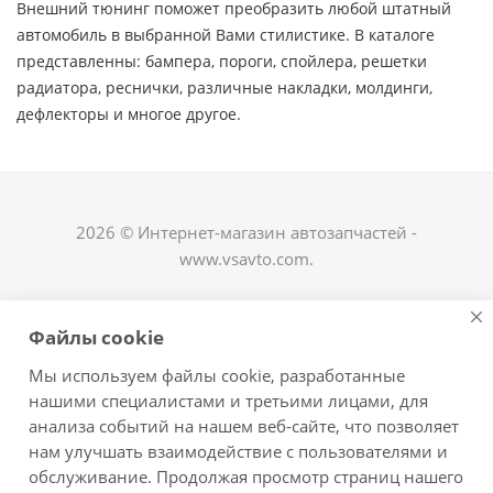
Внешний тюнинг поможет преобразить любой штатный
автомобиль в выбранной Вами стилистике. В каталоге
представленны: бампера, пороги, спойлера, решетки
радиатора, реснички, различные накладки, молдинги,
дефлекторы и многое другое. ​
2026 © Интернет-магазин автозапчастей -
www.vsavto.com.
Наши контакты
Файлы cookie
+7 (8482) 622-122
Мы используем файлы cookie, разработанные
avtovs@yandex.ru
нашими специалистами и третьими лицами, для
анализа событий на нашем веб-сайте, что позволяет
г. Тольятти, ул. Офицерская 14, ГСК "Пламя", 4
нам улучшать взаимодействие с пользователями и
этаж, офис 476
обслуживание. Продолжая просмотр страниц нашего