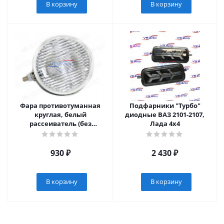
В корзину
В корзину
Фара противотуманная
Подфарники "Турбо"
круглая, белый
диодные ВАЗ 2101-2107,
рассеиватель (без
Лада 4х4
защитной крышки) 12V
ВАЗ 2101-2107, 2108-2109,
2121
930
₽
2 430
₽
В корзину
В корзину