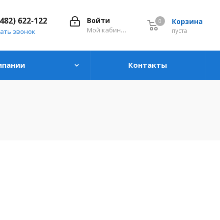
8482) 622-122
Войти
Корзина
0
0
Мой кабинет
пуста
ать звонок
мпании
Контакты