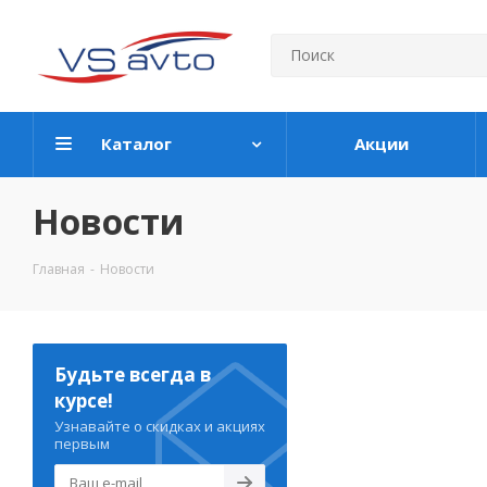
Каталог
Акции
Новости
Главная
-
Новости
Будьте всегда в
курсе!
Узнавайте о скидках и акциях
первым