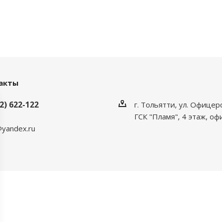
акты
2) 622-122
г. Тольятти, ул. Офицер
ГСК "Пламя", 4 этаж, оф
yandex.ru